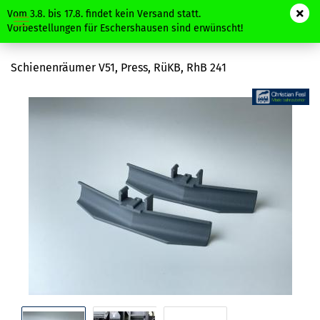
Vom 3.8. bis 17.8. findet kein Versand statt.
Vorbestellungen für Eschershausen sind erwünscht!
Schienenräumer V51, Press, RüKB, RhB 241