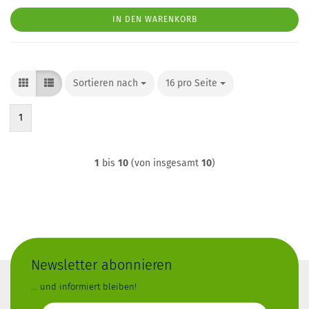
IN DEN WARENKORB
Sortieren nach
Sortieren nach
16 pro Seite
pro Seite
1
1
bis
10
(von insgesamt
10
)
Newsletter abonnieren
... und informiert bleiben!