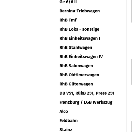
Ge 6/6 II
Bernina-Triebwagen
RhB Tmf
RhB Loks - sonstige
RhB Einheitswagen I
RhB Stahlwagen
RhB Einheitswagen IV
RhB Salonwagen
RhB Oldtimerwagen
RhB Güterwagen
DB V51, RükB 251, Press 251
Franzburg / LGB Werkszug
Alco
Feldbahn
Stainz