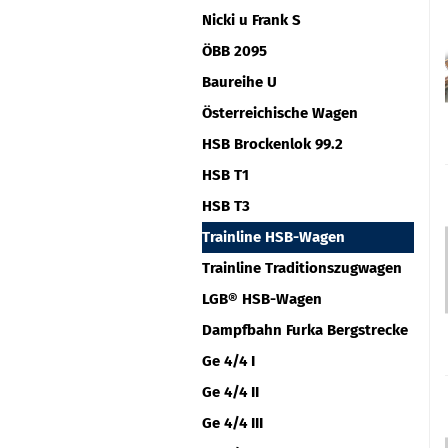
Nicki u Frank S
ÖBB 2095
Baureihe U
Österreichische Wagen
HSB Brockenlok 99.2
HSB T1
HSB T3
Trainline HSB-Wagen
Trainline Traditionszugwagen
LGB® HSB-Wagen
Dampfbahn Furka Bergstrecke
Ge 4/4 I
Ge 4/4 II
Ge 4/4 III