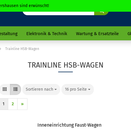
chershausen sind erwünscht!
Suche...
estaltung
Elektronik & Technik
Wartung & Ersatzteile
G
»
Trainline HSB-Wagen
TRAINLINE HSB-WAGEN
Sortieren nach
Sortieren nach
16 pro Seite
pro Seite
1
2
»
Inneneinrichtung Faust-Wagen