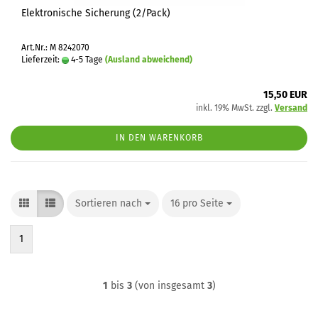
Elektronische Sicherung (2/Pack)
Art.Nr.: M 8242070
Lieferzeit:
4-5 Tage
(Ausland abweichend)
15,50 EUR
inkl. 19% MwSt. zzgl.
Versand
IN DEN WARENKORB
Sortieren nach
Sortieren nach
16 pro Seite
pro Seite
1
1
bis
3
(von insgesamt
3
)