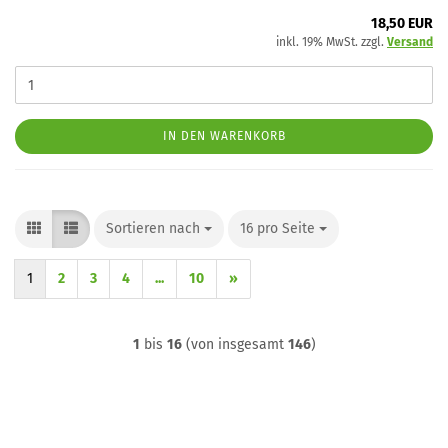
18,50 EUR
inkl. 19% MwSt. zzgl.
Versand
IN DEN WARENKORB
Sortieren nach
Sortieren nach
16 pro Seite
pro Seite
1
2
3
4
...
10
»
1
bis
16
(von insgesamt
146
)