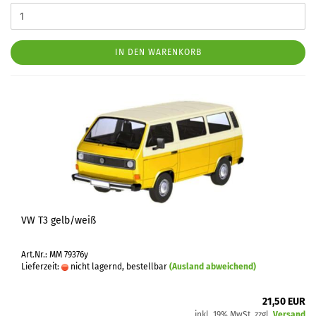
IN DEN WARENKORB
VW T3 gelb/weiß
Art.Nr.: MM 79376y
Lieferzeit:
nicht lagernd, bestellbar
(Ausland abweichend)
21,50 EUR
inkl. 19% MwSt. zzgl.
Versand