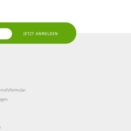
errufsformular
ngen
z