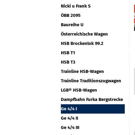
Nicki u Frank S
ÖBB 2095
Baureihe U
Österreichische Wagen
HSB Brockenlok 99.2
HSB T1
HSB T3
Trainline HSB-Wagen
Trainline Traditionszugwagen
LGB® HSB-Wagen
Dampfbahn Furka Bergstrecke
Ge 4/4 I
Ge 4/4 II
Ge 4/4 III