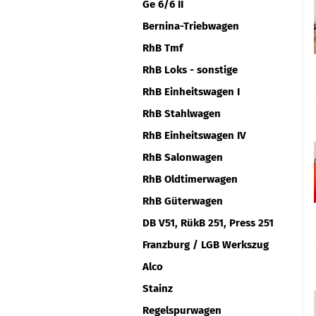
Ge 6/6 II
Bernina-Triebwagen
RhB Tmf
RhB Loks - sonstige
RhB Einheitswagen I
RhB Stahlwagen
RhB Einheitswagen IV
RhB Salonwagen
RhB Oldtimerwagen
RhB Güterwagen
DB V51, RükB 251, Press 251
Franzburg / LGB Werkszug
Alco
Stainz
Regelspurwagen