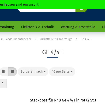
chershausen sind erwünscht!
Suche...
estaltung
Elektronik & Technik
Wartung & Ersatzteile
G
»
»
Fesl - Modellbahnzubehör
Zurüstteile für Fahrzeuge
Ge 4/4 I
GE 4/4 I
Sortieren nach
Sortieren nach
16 pro Seite
pro Seite
1
Steckdose für RhB Ge 4/4 I in rot (2 St.)