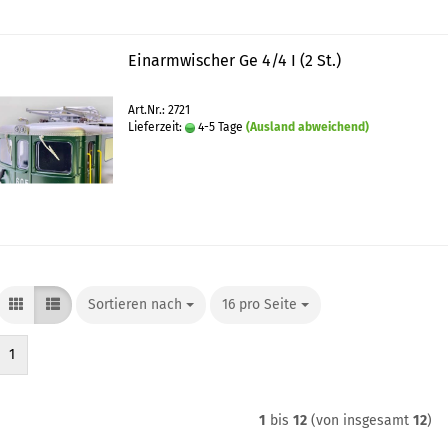
Einarmwischer Ge 4/4 I (2 St.)
Art.Nr.: 2721
Lieferzeit:
4-5 Tage
(Ausland abweichend)
Sortieren nach
Sortieren nach
16 pro Seite
pro Seite
1
1
bis
12
(von insgesamt
12
)