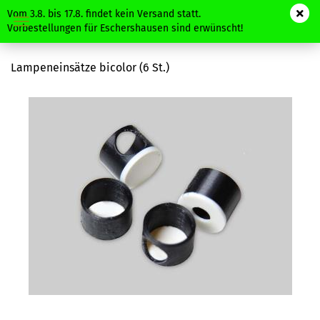
Vom 3.8. bis 17.8. findet kein Versand statt.
Vorbestellungen für Eschershausen sind erwünscht!
Lampeneinsätze bicolor (6 St.)