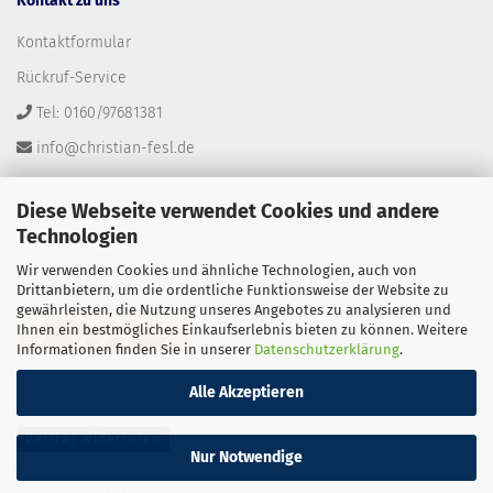
Kontakt zu uns
Kontaktformular
Rückruf-Service
Tel: 0160/97681381
info@christian-fesl.de
Diese Webseite verwendet Cookies und andere
Technologien
Wir verwenden Cookies und ähnliche Technologien, auch von
Versandpartner
Drittanbietern, um die ordentliche Funktionsweise der Website zu
gewährleisten, die Nutzung unseres Angebotes zu analysieren und
Ihnen ein bestmögliches Einkaufserlebnis bieten zu können. Weitere
Informationen finden Sie in unserer
Datenschutzerklärung
.
Alle Akzeptieren
Vertrag widerrufen
Nur Notwendige