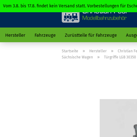
Vom 3.8. bis 17.8. findet kein Versand statt. Vorbestellungen für Es
Hersteller
Fahrzeuge
Zurüstteile für Fahrzeuge
Ausg
»
»
Startseite
Hersteller
Christian 
»
Sächsische Wagen
Türgriffe LGB 30350 