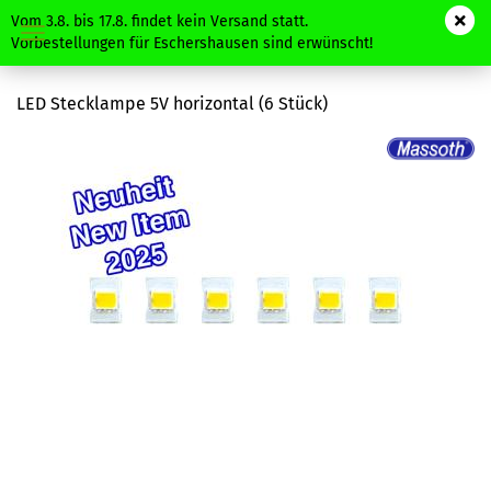
Vom 3.8. bis 17.8. findet kein Versand statt.
Vorbestellungen für Eschershausen sind erwünscht!
LED Stecklampe 5V horizontal (6 Stück)