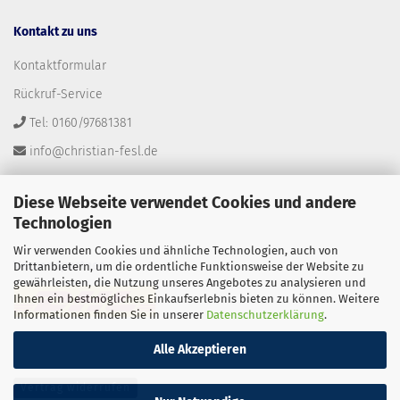
Kontakt zu uns
Kontaktformular
Rückruf-Service
Tel: 0160/97681381
info@christian-fesl.de
Diese Webseite verwendet Cookies und andere
Technologien
Wir verwenden Cookies und ähnliche Technologien, auch von
Versandpartner
Drittanbietern, um die ordentliche Funktionsweise der Website zu
gewährleisten, die Nutzung unseres Angebotes zu analysieren und
Ihnen ein bestmögliches Einkaufserlebnis bieten zu können. Weitere
Informationen finden Sie in unserer
Datenschutzerklärung
.
Alle Akzeptieren
Vertrag widerrufen