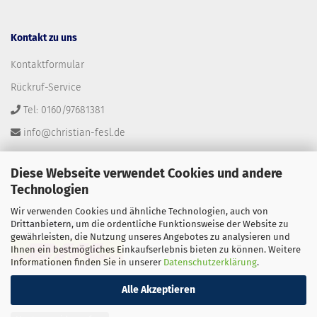
Kontakt zu uns
Kontaktformular
Rückruf-Service
Tel: 0160/97681381
info@christian-fesl.de
Diese Webseite verwendet Cookies und andere
Technologien
Wir verwenden Cookies und ähnliche Technologien, auch von
Versandpartner
Drittanbietern, um die ordentliche Funktionsweise der Website zu
gewährleisten, die Nutzung unseres Angebotes zu analysieren und
Ihnen ein bestmögliches Einkaufserlebnis bieten zu können. Weitere
Informationen finden Sie in unserer
Datenschutzerklärung
.
Alle Akzeptieren