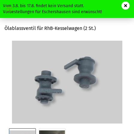
Vom 3.8. bis 17.8. findet kein Versand statt.
Vorbestellungen für Eschershausen sind erwünscht!
Ölablassventil für RhB-Kesselwagen (2 St.)