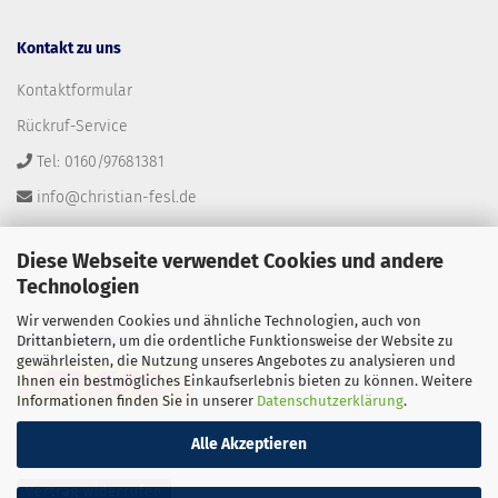
Kontakt zu uns
Kontaktformular
Rückruf-Service
Tel: 0160/97681381
info@christian-fesl.de
Diese Webseite verwendet Cookies und andere
Technologien
Wir verwenden Cookies und ähnliche Technologien, auch von
Versandpartner
Drittanbietern, um die ordentliche Funktionsweise der Website zu
gewährleisten, die Nutzung unseres Angebotes zu analysieren und
Ihnen ein bestmögliches Einkaufserlebnis bieten zu können. Weitere
Informationen finden Sie in unserer
Datenschutzerklärung
.
Alle Akzeptieren
Vertrag widerrufen