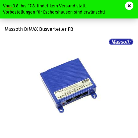
Vom 3.8. bis 17.8. findet kein Versand statt.
Vorbestellungen für Eschershausen sind erwünscht!
Massoth DiMAX Busverteiler FB