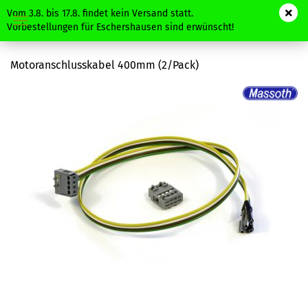
Vom 3.8. bis 17.8. findet kein Versand statt.
Vorbestellungen für Eschershausen sind erwünscht!
Motoranschlusskabel 400mm (2/Pack)