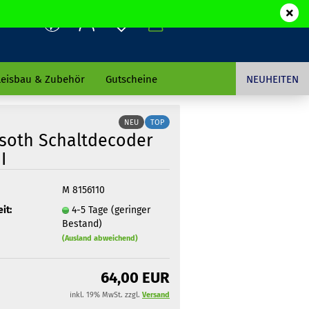
leisbau & Zubehör
Gutscheine
NEUHEITEN
NEU
TOP
soth Schaltdecoder
I
M 8156110
it:
4-5 Tage (geringer
Bestand)
(Ausland abweichend)
64,00 EUR
inkl. 19% MwSt. zzgl.
Versand