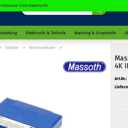
chershausen sind erwünscht!
Suche...
estaltung
Elektronik & Technik
Wartung & Ersatzteile
G
»
»
»
Dekoder
Weichendekoder
Mas
4K II
Art.Nr.:
Lieferze