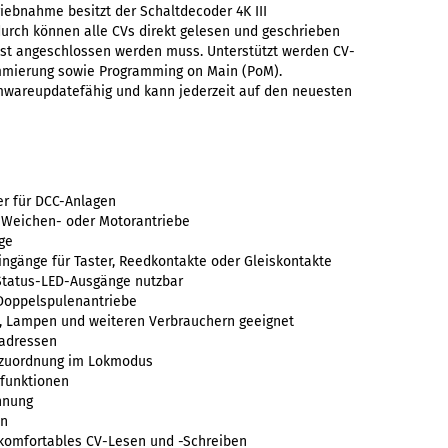
iebnahme besitzt der Schaltdecoder 4K III
durch können alle CVs direkt gelesen und geschrieben
ast angeschlossen werden muss. Unterstützt werden CV-
ammierung sowie Programming on Main (PoM).
rmwareupdatefähig und kann jederzeit auf den neuesten
er für DCC-Anlagen
er Weichen- oder Motorantriebe
ge
ngänge für Taster, Reedkontakte oder Gleiskontakte
 Status-LED-Ausgänge nutzbar
 Doppelspulenantriebe
, Lampen und weiteren Verbrauchern geeignet
kadressen
szuordnung im Lokmodus
kfunktionen
nnung
on
r komfortables CV-Lesen und -Schreiben