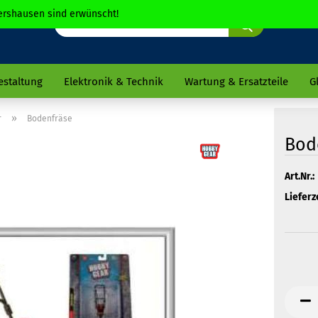
chershausen sind erwünscht!
Suche...
estaltung
Elektronik & Technik
Wartung & Ersatzteile
G
»
r
Bodenfräse
Bod
Art.Nr.:
Lieferze