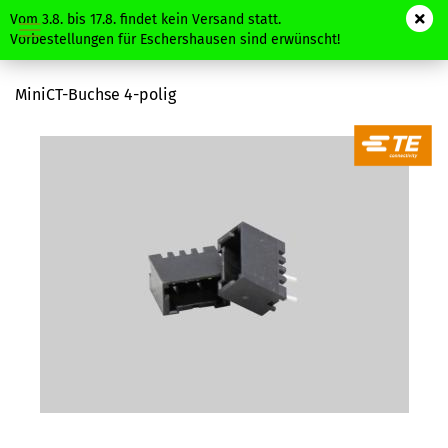
Vom 3.8. bis 17.8. findet kein Versand statt.
Vorbestellungen für Eschershausen sind erwünscht!
MiniCT-Buchse 4-polig