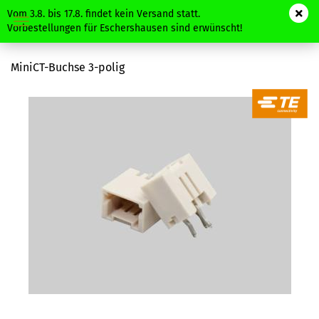
Vom 3.8. bis 17.8. findet kein Versand statt.
Vorbestellungen für Eschershausen sind erwünscht!
MiniCT-Buchse 3-polig